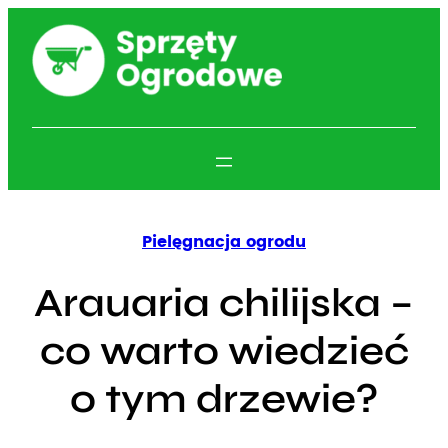
Przejdź
do
treści
Pielęgnacja ogrodu
Arauaria chilijska –
co warto wiedzieć
o tym drzewie?