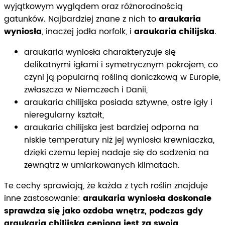
wyjątkowym wyglądem oraz różnorodnością
gatunków. Najbardziej znane z nich to
araukaria
wyniosła
, inaczej jodła norfolk, i
araukaria chilijska
.
araukaria wyniosła charakteryzuje się
delikatnymi igłami i symetrycznym pokrojem, co
czyni ją popularną rośliną doniczkową w Europie,
zwłaszcza w Niemczech i Danii,
araukaria chilijska posiada sztywne, ostre igły i
nieregularny kształt,
araukaria chilijska jest bardziej odporna na
niskie temperatury niż jej wyniosła krewniaczka,
dzięki czemu lepiej nadaje się do sadzenia na
zewnątrz w umiarkowanych klimatach.
Te cechy sprawiają, że każda z tych roślin znajduje
inne zastosowanie:
araukaria wyniosła doskonale
sprawdza się jako ozdoba wnętrz, podczas gdy
araukaria chilijska ceniona jest za swoją