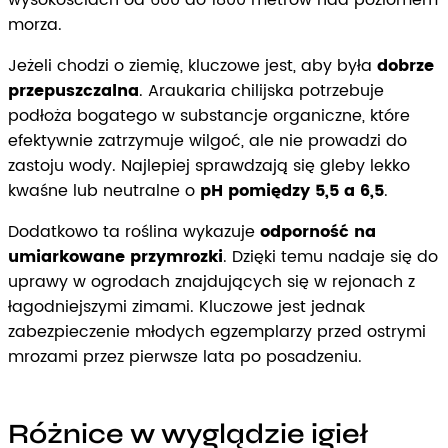
wysokościach od 600 do 1800 metrów nad poziomem
morza.
Jeżeli chodzi o ziemię, kluczowe jest, aby była
dobrze
przepuszczalna
. Araukaria chilijska potrzebuje
podłoża bogatego w substancje organiczne, które
efektywnie zatrzymuje wilgoć, ale nie prowadzi do
zastoju wody. Najlepiej sprawdzają się gleby lekko
kwaśne lub neutralne o
pH pomiędzy 5,5 a 6,5
.
Dodatkowo ta roślina wykazuje
odporność na
umiarkowane przymrozki
. Dzięki temu nadaje się do
uprawy w ogrodach znajdujących się w rejonach z
łagodniejszymi zimami. Kluczowe jest jednak
zabezpieczenie młodych egzemplarzy przed ostrymi
mrozami przez pierwsze lata po posadzeniu.
Różnice w wyglądzie igieł