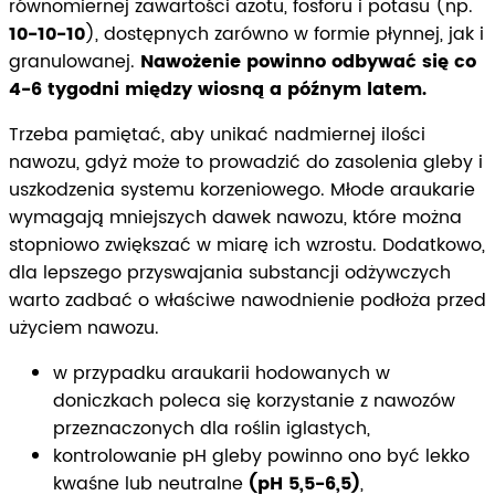
równomiernej zawartości azotu, fosforu i potasu (np.
10-10-10
), dostępnych zarówno w formie płynnej, jak i
granulowanej.
Nawożenie powinno odbywać się co
4-6 tygodni między wiosną a późnym latem.
Trzeba pamiętać, aby unikać nadmiernej ilości
nawozu, gdyż może to prowadzić do zasolenia gleby i
uszkodzenia systemu korzeniowego. Młode araukarie
wymagają mniejszych dawek nawozu, które można
stopniowo zwiększać w miarę ich wzrostu. Dodatkowo,
dla lepszego przyswajania substancji odżywczych
warto zadbać o właściwe nawodnienie podłoża przed
użyciem nawozu.
w przypadku araukarii hodowanych w
doniczkach poleca się korzystanie z nawozów
przeznaczonych dla roślin iglastych,
kontrolowanie pH gleby powinno ono być lekko
kwaśne lub neutralne
(pH 5,5-6,5)
,