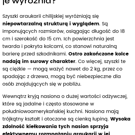
je wyróżnia?
Szyszki araukarii chilijskiej wyróżniają się
niepowtarzalną strukturą i wyglądem
. Są
imponujących rozmiarów, osiągając długość do 18
cm i szerokość do 15 cm. Ich powierzchnia jest
twarda i pokryta kolcami, co stanowi naturalną
barierę przed szkodnikami.
Ostro zakończone kolce
nadają im surowy charakter
. Co więcej, szyszki te
są ciężkie — mogą ważyć nawet do 2 kg, przez co
spadając z drzewa, mogą być niebezpieczne dla
osób znajdujących się w pobliżu.
Wewnątrz kryją nasiona o dużej wartości odżywczej,
które są jadalne i często stosowane w
południowoamerykańskiej kuchni. Nasiona mają
trójkątny kształt i otoczone są cienką łupiną.
Wysoka
zdolność kiełkowania tych nasion sprzyja
efektywnemu rozmnażaniu araukarii w jej