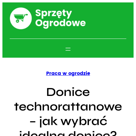
Przejdź
do
treści
Praca w ogrodzie
Donice
technorattanowe
– jak wybrać
idealną donicę?