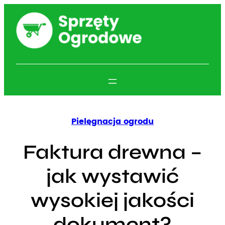
Przejdź
do
treści
Pielęgnacja ogrodu
Faktura drewna –
jak wystawić
wysokiej jakości
dokument?