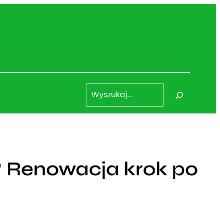
S
e
a
r
c
h
 Renowacja krok po