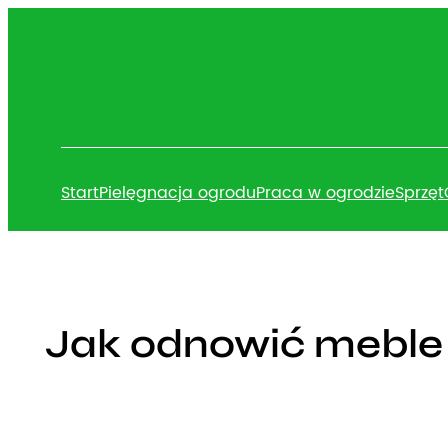
Przejdź
do
treści
Start
Pielęgnacja ogrodu
Praca w ogrodzie
Sprzęt
Jak odnowić meble