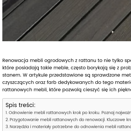
Renowacja mebli ogrodowych z rattanu to nie tylko sp
które posiadają takie meble, często borykają się z pr
stanem. W artykule przedstawione są sprawdzone meto
czyszczących oraz farb dedykowanych do tego materiał
rattanowych mebli, które pozwolą cieszyć się ich piękn
Spis treści:
Odnowienie mebli rattanowych krok po kroku. Poznaj najważni
Przygotowanie mebli rattanowych do renowacji. Kluczowe kro
Narzędzia i materiały potrzebne do odnowienia mebli ratta