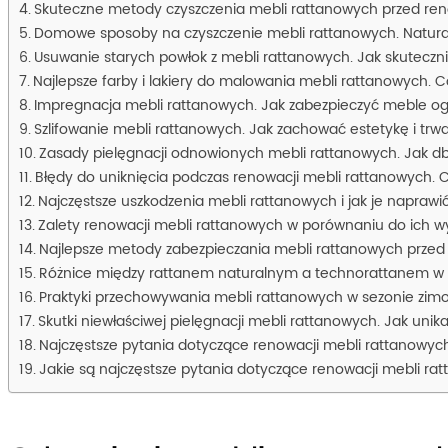
Skuteczne metody czyszczenia mebli rattanowych przed ren
Domowe sposoby na czyszczenie mebli rattanowych. Natural
Usuwanie starych powłok z mebli rattanowych. Jak skutec
Najlepsze farby i lakiery do malowania mebli rattanowych. C
Impregnacja mebli rattanowych. Jak zabezpieczyć meble 
Szlifowanie mebli rattanowych. Jak zachować estetykę i trwa
Zasady pielęgnacji odnowionych mebli rattanowych. Jak db
Błędy do uniknięcia podczas renowacji mebli rattanowych. Cz
Najczęstsze uszkodzenia mebli rattanowych i jak je naprawi
Zalety renowacji mebli rattanowych w porównaniu do ich 
Najlepsze metody zabezpieczania mebli rattanowych prze
Różnice między rattanem naturalnym a technorattanem w k
Praktyki przechowywania mebli rattanowych w sezonie zim
Skutki niewłaściwej pielęgnacji mebli rattanowych. Jak u
Najczęstsze pytania dotyczące renowacji mebli rattanowych
Jakie są najczęstsze pytania dotyczące renowacji mebli r