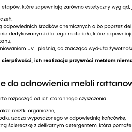
tapów, które zapewniają zarówno estetyczny wygląd, ja
udzeń,
ą odpowiednich środków chemicznych albo poprzez delik
lnie dedykowanymi dla tego materiału, które zapewnia
tanu,
niowaniem UV i pleśnią, co znacząco wydłuża żywotnoś
cierpliwości, ich realizacja przywróci meblom niem
ne do odnowienia mebli rattano
rto rozpocząć od ich starannego czyszczenia.
także resztki organiczne,
ub odkurzacza wyposażonego w odpowiednią końcówkę,
gotną ściereczkę z delikatnym detergentem, która pomoże