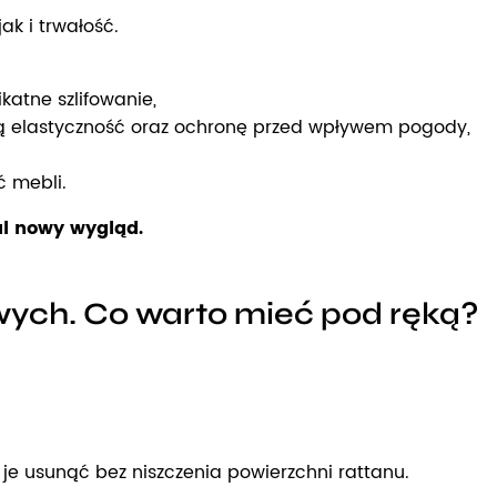
k i trwałość.
atne szlifowanie,
ją elastyczność oraz ochronę przed wpływem pogody,
ć mebli.
al nowy wygląd.
wych. Co warto mieć pod ręką?
 je usunąć bez niszczenia powierzchni rattanu.