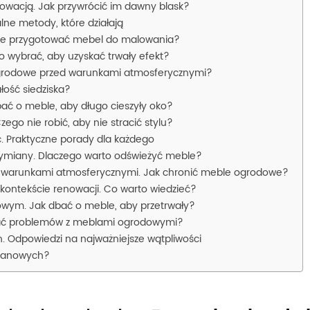
owacją. Jak przywrócić im dawny blask?
ne metody, które działają
znie przygotować mebel do malowania?
o wybrać, aby uzyskać trwały efekt?
ogrodowe przed warunkami atmosferycznymi?
łość siedziska?
ać o meble, aby długo cieszyły oko?
ego nie robić, aby nie stracić stylu?
ć. Praktyczne porady dla każdego
wymiany. Dlaczego warto odświeżyć meble?
d warunkami atmosferycznymi. Jak chronić meble ogrodowe?
ontekście renowacji. Co warto wiedzieć?
owym. Jak dbać o meble, aby przetrwały?
nikać problemów z meblami ogrodowymi?
. Odpowiedzi na najważniejsze wątpliwości
attanowych?