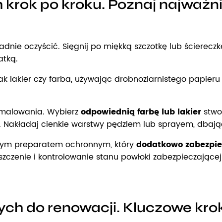
krok po kroku. Poznaj najważni
adnie oczyścić. Sięgnij po miękką szczotkę lub ścierec
atką.
jak lakier czy farba, używając drobnoziarnistego papie
o malowania. Wybierz
odpowiednią farbę lub lakier
stwor
. Nakładaj cienkie warstwy pędzlem lub sprayem, dbają
nym preparatem ochronnym, który
dodatkowo zabezpie
szczenie i kontrolowanie stanu powłoki zabezpieczającej
ch do renowacji. Kluczowe krok