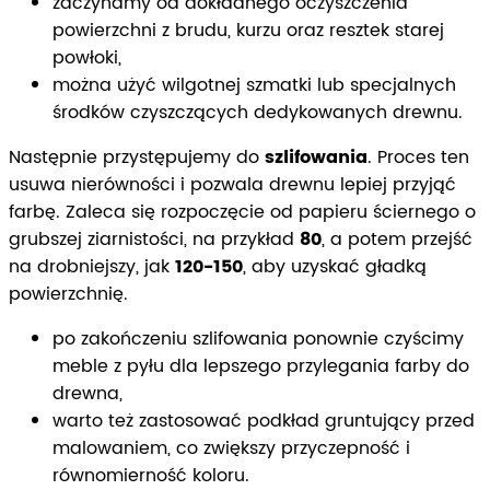
zaczynamy od dokładnego oczyszczenia
powierzchni z brudu, kurzu oraz resztek starej
powłoki,
można użyć wilgotnej szmatki lub specjalnych
środków czyszczących dedykowanych drewnu.
Następnie przystępujemy do
szlifowania
. Proces ten
usuwa nierówności i pozwala drewnu lepiej przyjąć
farbę. Zaleca się rozpoczęcie od papieru ściernego o
grubszej ziarnistości, na przykład
80
, a potem przejść
na drobniejszy, jak
120-150
, aby uzyskać gładką
powierzchnię.
po zakończeniu szlifowania ponownie czyścimy
meble z pyłu dla lepszego przylegania farby do
drewna,
warto też zastosować podkład gruntujący przed
malowaniem, co zwiększy przyczepność i
równomierność koloru.