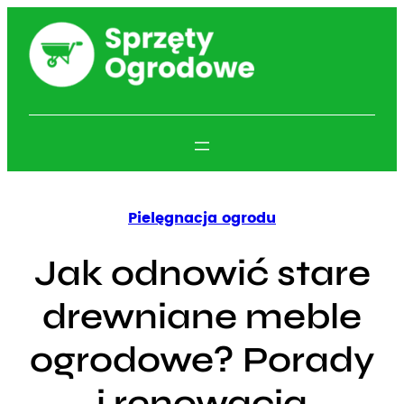
Przejdź
do
treści
Pielęgnacja ogrodu
Jak odnowić stare
drewniane meble
ogrodowe? Porady
i renowacja