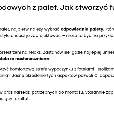
odowych z palet. Jak stworzyć f
palet, najpierw należy wybrać
odpowiednie palety
, któ
 stylu chcesz je zaprojektować – może to być na przykł
estrzeni na relaks. Zastanów się, gdzie najlepiej umi
dobrze nasłonecznione
.
worzyć komfortową strefę wypoczynku z fotelami i stolik
ania? Jasne określenie tych aspektów pozwoli Ci dopas
ów oraz narzędzi potrzebnych do montażu. Starannie z
ujący rezultat.