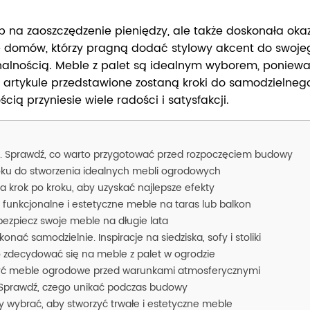
b na zaoszczędzenie pieniędzy, ale także doskonała okaz
le domów, którzy pragną dodać stylowy akcent do swojeg
jonalnością. Meble z palet są idealnym wyborem, ponie
W artykule przedstawione zostaną kroki do samodzielne
ią przyniesie wiele radości i satysfakcji.
t. Sprawdź, co warto przygotować przed rozpoczęciem budowy
roku do stworzenia idealnych mebli ogrodowych
 krok po kroku, aby uzyskać najlepsze efekty
 funkcjonalne i estetyczne meble na taras lub balkon
zpiecz swoje meble na długie lata
ć samodzielnie. Inspiracje na siedziska, sofy i stoliki
o zdecydować się na meble z palet w ogrodzie
eczyć meble ogrodowe przed warunkami atmosferycznymi
. Sprawdź, czego unikać podczas budowy
 wybrać, aby stworzyć trwałe i estetyczne meble