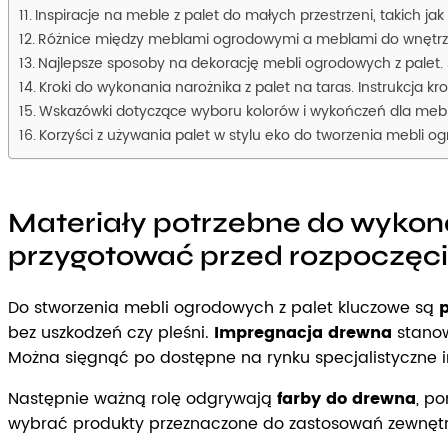
Inspiracje na meble z palet do małych przestrzeni, takich j
Różnice między meblami ogrodowymi a meblami do wnętrz 
Najlepsze sposoby na dekorację mebli ogrodowych z palet
Kroki do wykonania narożnika z palet na taras. Instrukcja k
Wskazówki dotyczące wyboru kolorów i wykończeń dla mebli
Korzyści z używania palet w stylu eko do tworzenia mebli 
Materiały potrzebne do wykona
przygotować przed rozpoczę
Do stworzenia mebli ogrodowych z palet kluczowe są
p
bez uszkodzeń czy pleśni.
Impregnacja drewna
stanow
Można sięgnąć po dostępne na rynku specjalistyczne 
Następnie ważną rolę odgrywają
farby do drewna
, p
wybrać produkty przeznaczone do zastosowań zewnętr