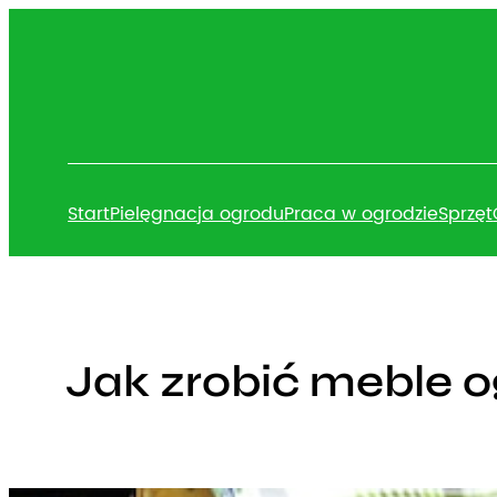
Przejdź
do
treści
Start
Pielęgnacja ogrodu
Praca w ogrodzie
Sprzęt
Jak zrobić meble o