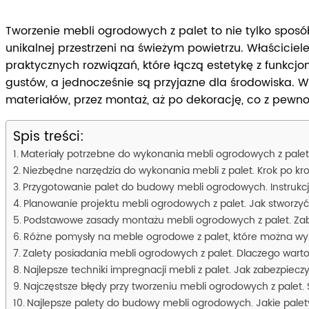
Tworzenie mebli ogrodowych z palet to nie tylko sposó
unikalnej przestrzeni na świeżym powietrzu. Właścicie
praktycznych rozwiązań, które łączą estetykę z funkc
gustów, a jednocześnie są przyjazne dla środowiska. 
materiałów, przez montaż, aż po dekorację, co z pewnośc
Spis treści:
Materiały potrzebne do wykonania mebli ogrodowych z pale
Niezbędne narzędzia do wykonania mebli z palet. Krok po k
Przygotowanie palet do budowy mebli ogrodowych. Instrukcja
Planowanie projektu mebli ogrodowych z palet. Jak stworzyć
Podstawowe zasady montażu mebli ogrodowych z palet. Zabe
Różne pomysły na meble ogrodowe z palet, które można wykona
Zalety posiadania mebli ogrodowych z palet. Dlaczego wart
Najlepsze techniki impregnacji mebli z palet. Jak zabezpi
Najczęstsze błędy przy tworzeniu mebli ogrodowych z palet
Najlepsze palety do budowy mebli ogrodowych. Jakie palety