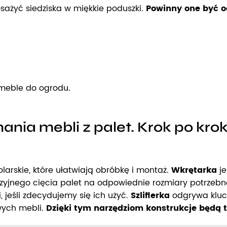
sażyć siedziska w miękkie poduszki.
Powinny one być od
 meble do ogrodu.
nia mebli z palet. Krok po kro
larskie, które ułatwiają obróbkę i montaż.
Wkrętarka
je
zyjnego cięcia palet na odpowiednie rozmiary potrzeb
 jeśli zdecydujemy się ich użyć.
Szlifierka
odgrywa klucz
wych mebli.
Dzięki tym narzędziom konstrukcje będą t