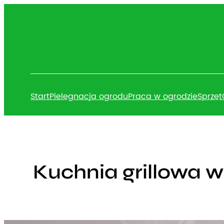
Przejdź
do
treści
Start
Pielęgnacja ogrodu
Praca w ogrodzie
Sprzęt
Kuchnia grillowa w