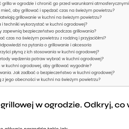
ść grilla w ogrodzie i chronić go przed warunkami atmosferycznym
 mieć, aby grillować i spędzać czas na świeżym powietrzu?
łatwiają grillowanie w kuchni na świeżym powietrzu?
 i techniki wykorzystać w kuchni ogrodowej?
y zapewnią bezpieczeństwo podczas grillowania?
ć czas na świeżym powietrzu z rodziną i przyjaciółmi?
Odpowiedzi na pytania o grillowanie i akcesoria
korzyści płyną z ich stosowania w kuchni ogrodowej?
etody wędzenia potraw wybrać w kuchni ogrodowej?
ć w kuchni ogrodowej, aby grillować wygodnie?
lowania. Jak zadbać o bezpieczeństwo w kuchni ogrodowej?
ną z jego obecności w kuchni na świeżym powietrzu?
illowej w ogrodzie. Odkryj, co 