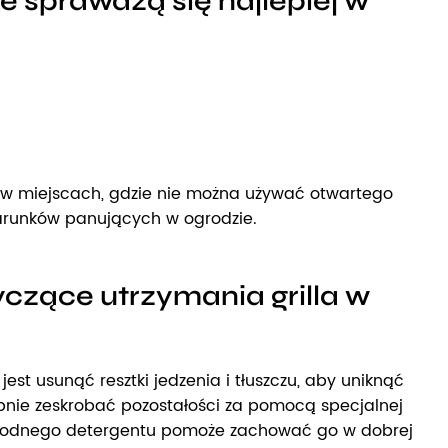
we sprawdzą się najlepiej w
ne w miejscach, gdzie nie można używać otwartego
warunków panujących w ogrodzie.
yczące utrzymania grilla w
t usunąć resztki jedzenia i tłuszczu, aby uniknąć
ępnie zeskrobać pozostałości za pomocą specjalnej
ą łagodnego detergentu pomoże zachować go w dobrej