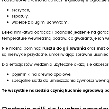
Podstawowe akcesoria do kuchni grillowej w ogrodzie t
szczypce,
szpatuły,
widelce z długimi uchwytami.
Dzięki nim łatwo obracać i podnosić jedzenie na gor
temperaturę wewnętrzną potraw, co gwarantuje ich w
Nie można pominąć
rusztu do grillowania
oraz
mat o
są niezwykle przydatne, umożliwiając sprawne usunięci
Dla entuzjastów wędzenia użyteczne okażą się akcesori
pojemniki na drewno opałowe,
specjalne siatki do umieszczania żywności wewną
Te wszystkie narzędzia czynią kuchnię ogrodową b