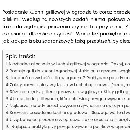
Posiadanie kuchni grillowej w ogrodzie to coraz bardz
bliskimi. Według najnowszych badań, niemal połowa właśc
także do wędzenia, pieczenia czy relaksu przy ogniu.
akcesoria i dbałość o czystość. Warto też pamiętać o 
jak krok po kroku zaaranżować taką przestrzeń, by cies
Spis treści:
Niezbędne akcesoria w kuchni grillowej w ogrodzie. Odkryj, co 
Rodzaje grilli do kuchni ogrodowej. Jakie grille gazowe i wę
Jak dbać o czystość grilla w ogrodzie? Praktyczne porady do
Zalety korzystania z wędzarek w kuchni ogrodowej. Poznaj,
Różnice między grillem gazowym a węglowym. Który grill o
Akcesoria do grillowania, które ułatwiają przygotowywanie 
Najlepsze metody przechowywania żywności na świeżym pow
Korzyści z posiadania kuchni ogrodowej. Dlaczego warto stw
Urządzenia do pieczenia w ogrodzie. Jakie akcesoria i sprzę
Najlepsze praktyki przy przygotowywaniu posiłków w ogrodz