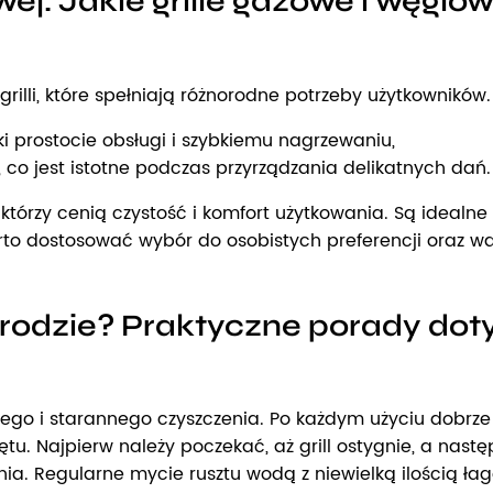
wej. Jakie grille gazowe i węglo
illi, które spełniają różnorodne potrzeby użytkowników.
i prostocie obsługi i szybkiemu nagrzewaniu,
co jest istotne podczas przyrządzania delikatnych dań.
, którzy cenią czystość i komfort użytkowania. Są ideal
warto dostosować wybór do osobistych preferencji oraz 
grodzie? Praktyczne porady dot
 i starannego czyszczenia. Po każdym użyciu dobrze jes
u. Najpierw należy poczekać, aż grill ostygnie, a nast
wania. Regularne mycie rusztu wodą z niewielką ilości