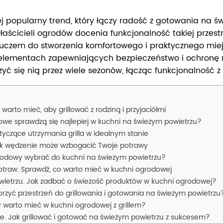
iej popularny trend, który łączy radość z gotowania na 
icieli ogrodów docenia funkcjonalność takiej przestrzeni
 Kluczem do stworzenia komfortowego i praktycznego mie
elementach zapewniających bezpieczeństwo i ochronę na 
zyć się nią przez wiele sezonów, łącząc funkcjonalność 
warto mieć, aby grillować z rodziną i przyjaciółmi
glowe sprawdzą się najlepiej w kuchni na świeżym powietrzu?
tyczące utrzymania grilla w idealnym stanie
 jak wędzenie może wzbogacić Twoje potrawy
grodowy wybrać do kuchni na świeżym powietrzu?
potraw. Sprawdź, co warto mieć w kuchni ogrodowej
ietrzu. Jak zadbać o świeżość produktów w kuchni ogrodowej?
orzyć przestrzeń do grillowania i gotowania na świeżym powietrzu
ty warto mieć w kuchni ogrodowej z grillem?
ie. Jak grillować i gotować na świeżym powietrzu z sukcesem?