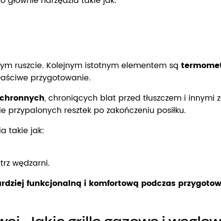
o głównie narzędzia takie jak:
ącym ruszcie. Kolejnym istotnym elementem są
termomet
łaściwe przygotowanie.
chronnych
, chroniących blat przed tłuszczem i innymi
e przypalonych resztek po zakończeniu posiłku.
a takie jak:
trz wędzarni.
ardziej funkcjonalną i komfortową podczas przygot