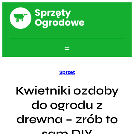
Przejdź
do
treści
Sprzęt
Kwietniki ozdoby
do ogrodu z
drewna – zrób to
sam DIY