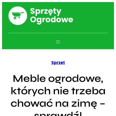
Przejdź
do
treści
Sprzęt
Meble ogrodowe,
których nie trzeba
chować na zimę –
sprawdź!