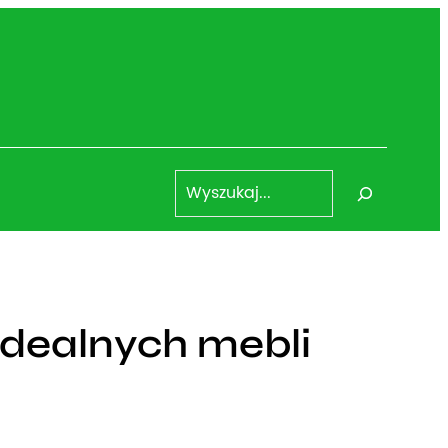
S
e
a
r
c
h
idealnych mebli