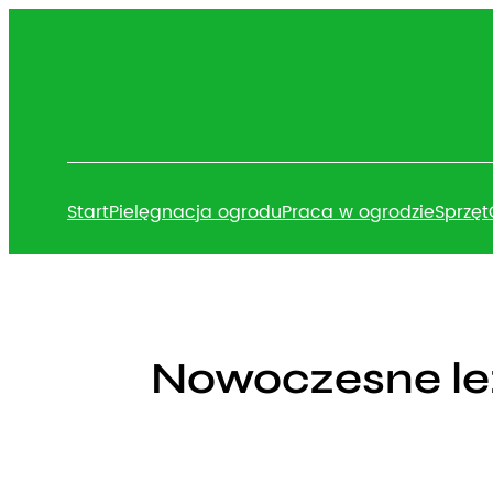
Przejdź
do
treści
Start
Pielęgnacja ogrodu
Praca w ogrodzie
Sprzęt
Nowoczesne leż