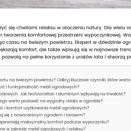
eszyć się chwilami relaksu w otoczeniu natury. Dla wie
 tworzenia komfortowej przestrzeni wypoczynkowej. Wa
o czasu na świeżym powietrzu. Ekspert w dziedzinie ogr
ększają komfort, ale także wpisują się w najnowsze tren
 pozwolą na pełne korzystanie z uroków lata i stworzą 
tu na świeżym powietrzu? Odkryj kluczowe czynniki, które wart
ort i funkcjonalność mebli ogrodowych?
rodowych. Jak technorattan i aluminium wpływają na trwałość?
ego warto postawić na wygodny relaks w ogrodzie?
ść i komfort użytkowania mebli ogrodowych?
ują się z nowoczesnym ogrodem i tarasem?
zapewniają maksymalny komfort podczas wypoczynku?
e w zakresie mebli ogrodowych i relaksu?