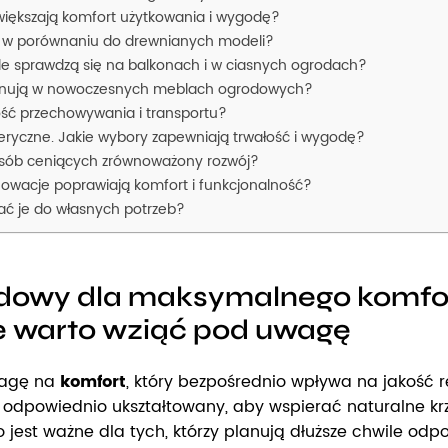
iększają komfort użytkowania i wygodę?
ą w porównaniu do drewnianych modeli?
le sprawdzą się na balkonach i w ciasnych ogrodach?
ominują w nowoczesnych meblach ogrodowych?
ść przechowywania i transportu?
ryczne. Jakie wybory zapewniają trwałość i wygodę?
 osób ceniących zrównoważony rozwój?
owacje poprawiają komfort i funkcjonalność?
wać je do własnych potrzeb?
odowy dla maksymalnego komfo
re warto wziąć pod uwagę
wagę na
komfort
, który bezpośrednio wpływa na jakość r
odpowiednio ukształtowany, aby wspierać naturalne kr
jest ważne dla tych, którzy planują dłuższe chwile odp