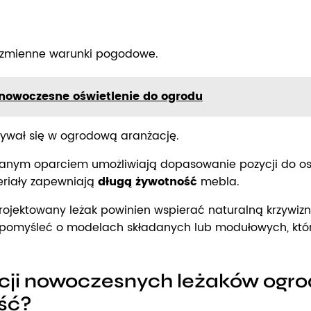
a zmienne warunki pogodowe.
nowoczesne oświetlenie do ogrodu
isywał się w ogrodową aranżację.
owanym oparciem umożliwiają dopasowanie pozycji do o
eriały zapewniają
długą żywotność
mebla.
ojektowany leżak powinien wspierać naturalną krzywiz
o pomyśleć o modelach składanych lub modułowych, któ
cji nowoczesnych leżaków ogro
ść?