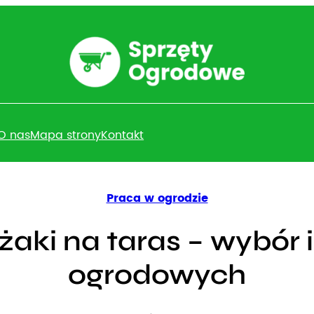
O nas
Mapa strony
Kontakt
Praca w ogrodzie
aki na taras – wybór 
ogrodowych