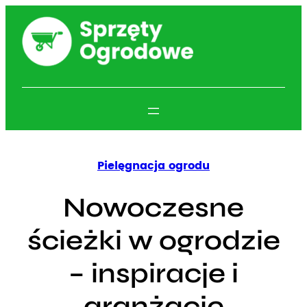
Przejdź
do
treści
Pielęgnacja ogrodu
Nowoczesne
ścieżki w ogrodzie
– inspiracje i
aranżacje