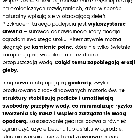
Współczesne ścieżki ogrodowe coraz częściej bazują
na ekologicznych rozwiązaniach, które w sposób
naturalny wpisują się w otaczającą zieleń.
Przykładem takiego podejścia jest
wykorzystanie
drewna
– surowca odnawialnego, który dodaje
ogrodom swoistego uroku. Alternatywnie można
sięgnąć po
kamienie polne
, które nie tylko świetnie
komponują się wizualnie, ale też dobrze
przepuszczają wodę.
Dzięki temu zapobiegają erozji
gleby.
Inną nowatorską opcją są
geokraty
, zwykle
produkowane z recyklingowanych materiałów.
Te
struktury stabilizują podłoże i umożliwiają
swobodny przepływ wody, co minimalizuje ryzyko
tworzenia się kałuż i wspiera zarządzanie wodą
opadową.
Zastosowanie geokrat pozwala również
ograniczyć użycie betonu lub asfaltu w ogrodzie,
idealnie wpisując się w trend zrównoważonego