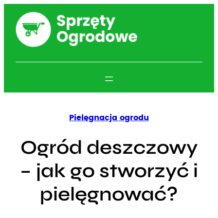
Przejdź
do
treści
Pielęgnacja ogrodu
Ogród deszczowy
– jak go stworzyć i
pielęgnować?