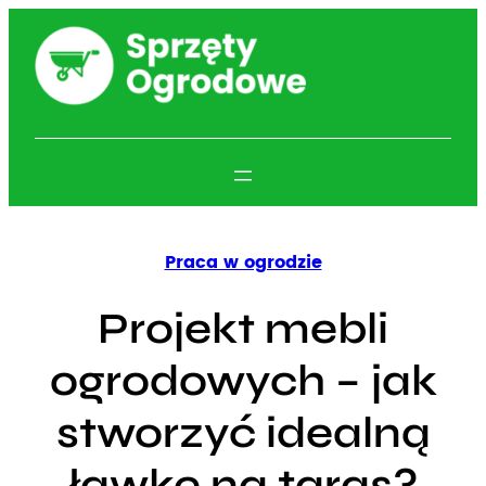
Przejdź
do
treści
Praca w ogrodzie
Projekt mebli
ogrodowych – jak
stworzyć idealną
ławkę na taras?