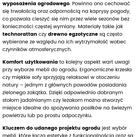
wyposażenia ogrodowego
. Powinno ono cechować
się trwałością oraz odpornością na kaprysy pogody,
co pozwala cieszyć się nim przez wiele sezonów bez
konieczności częstej wymiany. Materiały takie jak
technorattan
czy
drewno egzotyczne
są często
wybierane ze względu na ich wytrzymałość wobec
czynników atmosferycznych.
Komfort użytkowania
to kolejny aspekt wart uwagi
przy wyborze mebli do ogrodu. Ergonomiczne krzesła
czy miękkie sofy sprzyjają relaksowi w otoczeniu
natury – jednym z głównych powodów posiadania
zielonego zakątka. Dzięki odpowiednio dobranym
stołom jadalnianym czy leżakom można stworzyć
miejsce idealne do spożywania posiłków na świeżym
powietrzu lub po prostu odpoczynku.
Kluczem do udanego projektu ogrodu
jest wybór
mebli, które łączą estetykę z funkcjonalnością oraz są