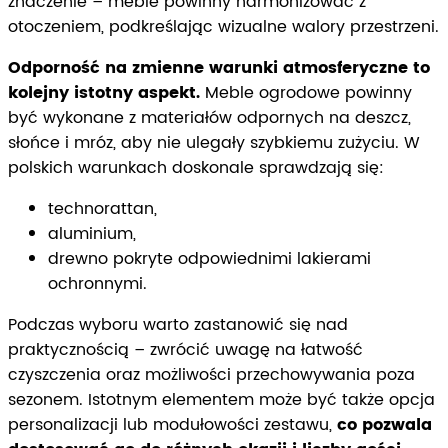
znaczenie – meble powinny harmonizować z
otoczeniem, podkreślając wizualne walory przestrzeni.
Odporność na zmienne warunki atmosferyczne to
kolejny istotny aspekt.
Meble ogrodowe powinny
być wykonane z materiałów odpornych na deszcz,
słońce i mróz, aby nie ulegały szybkiemu zużyciu. W
polskich warunkach doskonale sprawdzają się:
technorattan,
aluminium,
drewno pokryte odpowiednimi lakierami
ochronnymi.
Podczas wyboru warto zastanowić się nad
praktycznością – zwrócić uwagę na łatwość
czyszczenia oraz możliwości przechowywania poza
sezonem. Istotnym elementem może być także opcja
personalizacji lub modułowości zestawu,
co pozwala