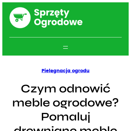
Przejdź
do
treści
Pielęgnacja ogrodu
Czym odnowić
meble ogrodowe?
Pomaluj
drewniane meble