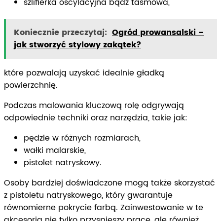
szlifierka oscylacyjna bądź taśmowa,
Koniecznie przeczytaj:
Ogród prowansalski –
jak stworzyć stylowy zakątek?
które pozwalają uzyskać idealnie gładką
powierzchnię.
Podczas malowania kluczową rolę odgrywają
odpowiednie techniki oraz narzędzia, takie jak:
pędzle w różnych rozmiarach,
wałki malarskie,
pistolet natryskowy.
Osoby bardziej doświadczone mogą także skorzystać
z pistoletu natryskowego, który gwarantuje
równomierne pokrycie farbą. Zainwestowanie w te
akcesoria nie tylko przyspieszy prace, ale również