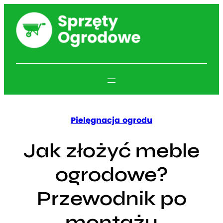
Przejdź
do
treści
Pielęgnacja ogrodu
Jak złożyć meble
ogrodowe?
Przewodnik po
montażu