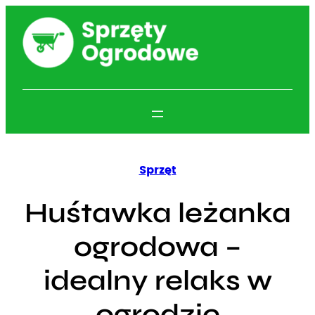
Przejdź
do
treści
Sprzęt
Huśtawka leżanka
ogrodowa –
idealny relaks w
ogrodzie