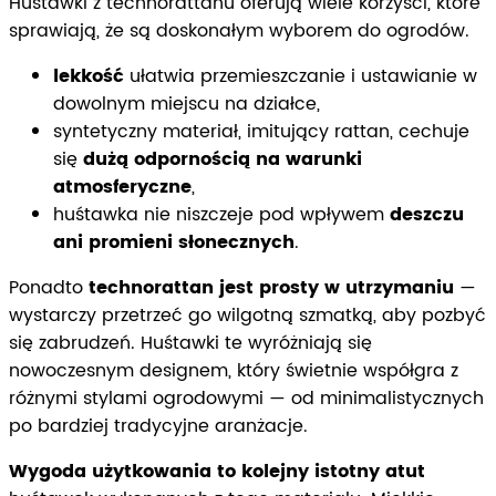
Huśtawki z technorattanu oferują wiele korzyści, które
sprawiają, że są doskonałym wyborem do ogrodów.
lekkość
ułatwia przemieszczanie i ustawianie w
dowolnym miejscu na działce,
syntetyczny materiał, imitujący rattan, cechuje
się
dużą odpornością na warunki
atmosferyczne
,
huśtawka nie niszczeje pod wpływem
deszczu
ani promieni słonecznych
.
Ponadto
technorattan jest prosty w utrzymaniu
—
wystarczy przetrzeć go wilgotną szmatką, aby pozbyć
się zabrudzeń. Huśtawki te wyróżniają się
nowoczesnym designem, który świetnie współgra z
różnymi stylami ogrodowymi — od minimalistycznych
po bardziej tradycyjne aranżacje.
Wygoda użytkowania to kolejny istotny atut