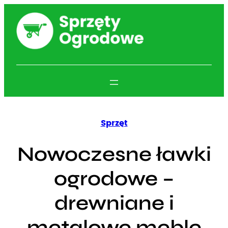
Przejdź
do
treści
Sprzęt
Nowoczesne ławki
ogrodowe –
drewniane i
metalowe meble