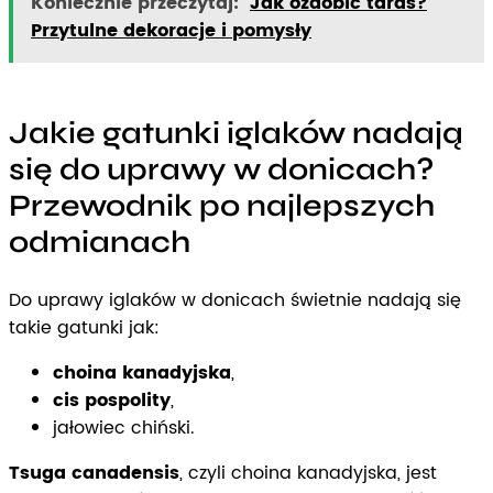
Koniecznie przeczytaj:
Jak ozdobić taras?
Przytulne dekoracje i pomysły
Jakie gatunki iglaków nadają
się do uprawy w donicach?
Przewodnik po najlepszych
odmianach
Do uprawy iglaków w donicach świetnie nadają się
takie gatunki jak:
choina kanadyjska
,
cis pospolity
,
jałowiec chiński.
Tsuga canadensis
, czyli choina kanadyjska, jest