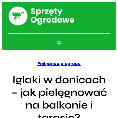
Przejdź
do
treści
Pielęgnacja ogrodu
Iglaki w donicach
– jak pielęgnować
na balkonie i
tarasie?