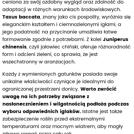
ceniona za swój ozdobny wygląd oraz zdolność do
adaptacji w różnych warunkach środowiskowych.
Taxus baccata
, znany jako cis pospolity, wyróżnia się
eleganckim kształtem i ciemnozielonymi igłami, a
jego podatność na przycinanie umożliwia łatwe
formowanie zgodnie z potrzebami. Z kolei
Juniperus
chinensis
, czyli jałowiec chiński, oferuje różnorodność
form i odcieni zieleni, co sprawia, że jest
wszechstronny w aranżacjach.
Każdy z wymienionych gatunków posiada swoje
unikalne właściwości czyniące je idealnymi do
ograniczonej przestrzeni donicy.
Warto zwrócić
uwagę na ich potrzeby związane z
nasłonecznieniem i wilgotnością podłoża podczas
wyboru odpowiednich iglaków.
Istotne jest także
zabezpieczenie roślin przed ekstremalnymi
temperaturami oraz mocnym wiatrem, aby mogły
zdrowo rosnąć przez cały rok.