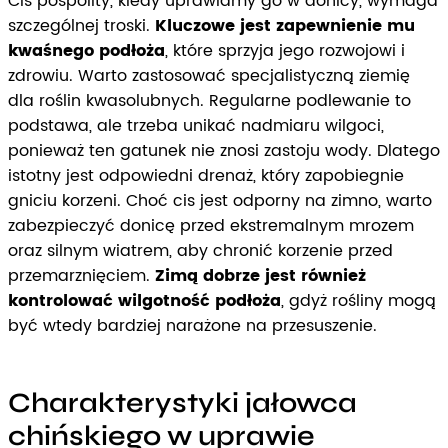
Cis pospolity, kiedy uprawiamy go w donicy, wymaga
szczególnej troski.
Kluczowe jest zapewnienie mu
kwaśnego podłoża
, które sprzyja jego rozwojowi i
zdrowiu. Warto zastosować specjalistyczną ziemię
dla roślin kwasolubnych. Regularne podlewanie to
podstawa, ale trzeba unikać nadmiaru wilgoci,
ponieważ ten gatunek nie znosi zastoju wody. Dlatego
istotny jest odpowiedni drenaż, który zapobiegnie
gniciu korzeni. Choć cis jest odporny na zimno, warto
zabezpieczyć donicę przed ekstremalnym mrozem
oraz silnym wiatrem, aby chronić korzenie przed
przemarznięciem.
Zimą dobrze jest również
kontrolować wilgotność podłoża
, gdyż rośliny mogą
być wtedy bardziej narażone na przesuszenie.
Charakterystyki jałowca
chińskiego w uprawie