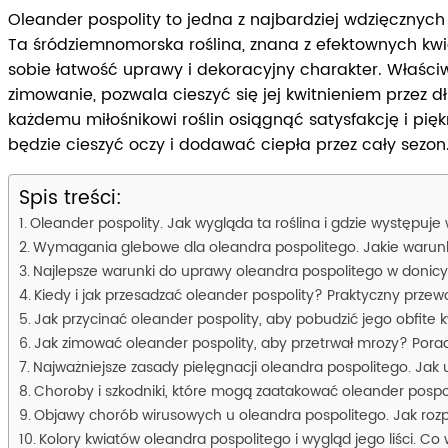
Oleander pospolity to jedna z najbardziej wdzięcznych
Ta śródziemnomorska roślina, znana z efektownych kwiat
sobie łatwość uprawy i dekoracyjny charakter. Właści
zimowanie, pozwala cieszyć się jej kwitnieniem przez 
każdemu miłośnikowi roślin osiągnąć satysfakcję i pi
będzie cieszyć oczy i dodawać ciepła przez cały sezon
Spis treści:
Oleander pospolity. Jak wygląda ta roślina i gdzie występuj
Wymagania glebowe dla oleandra pospolitego. Jakie warun
Najlepsze warunki do uprawy oleandra pospolitego w donicy.
Kiedy i jak przesadzać oleander pospolity? Praktyczny przewo
Jak przycinać oleander pospolity, aby pobudzić jego obfite
Jak zimować oleander pospolity, aby przetrwał mrozy? Pora
Najważniejsze zasady pielęgnacji oleandra pospolitego. Jak 
Choroby i szkodniki, które mogą zaatakować oleander pospoli
Objawy chorób wirusowych u oleandra pospolitego. Jak rozp
Kolory kwiatów oleandra pospolitego i wygląd jego liści. Co w