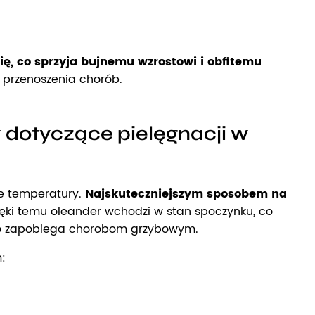
się, co sprzyja bujnemu wzrostowi i obfitemu
 przenoszenia chorób.
 dotyczące pielęgnacji w
kie temperatury.
Najskuteczniejszym sposobem na
ęki temu oleander wchodzi w stan spoczynku, co
, co zapobiega chorobom grzybowym.
: