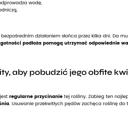
e odprowadza wodę,
odniczą,
 bezpośrednim działaniem słońca przez kilka dni. Da mu
lgotności podłoża pomogą utrzymać odpowiednie waru
ity, aby pobudzić jego obfite 
jest
regularne przycinanie
tej rośliny. Zabieg ten najl
śnia
. Usuwanie przekwitłych pędów zachęca roślinę do t