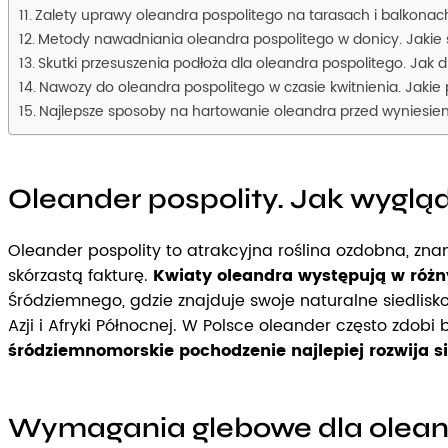
Zalety uprawy oleandra pospolitego na tarasach i balkonac
Metody nawadniania oleandra pospolitego w donicy. Jakie s
Skutki przesuszenia podłoża dla oleandra pospolitego. Jak 
Nawozy do oleandra pospolitego w czasie kwitnienia. Jakie
Najlepsze sposoby na hartowanie oleandra przed wyniesieni
Oleander pospolity. Jak wygląd
Oleander pospolity to atrakcyjna roślina ozdobna, znan
skórzastą fakturę.
Kwiaty oleandra występują w różnyc
Śródziemnego, gdzie znajduje swoje naturalne siedlisko
Azji i Afryki Północnej. W Polsce oleander często zdobi 
śródziemnomorskie pochodzenie najlepiej rozwija s
Wymagania glebowe dla oleand