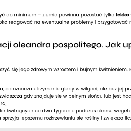
yć do minimum – ziemia powinna pozostać tylko
lekko 
bko reagować na ewentualne problemy i przygotować ro
cji oleandra pospolitego. Jak u
eszyć się jego zdrowym wzrostem i bujnym kwitnieniem. 
, co oznacza utrzymanie gleby w wilgoci, ale bez jej p
zwłaszcza gdy znajduje się w pełnym słońcu lub jest ho
ra,
ślin kwitnących co dwa tygodnie podczas okresu weget
sprzyja lepszemu rozkrzewianiu się rośliny i zwiększa li