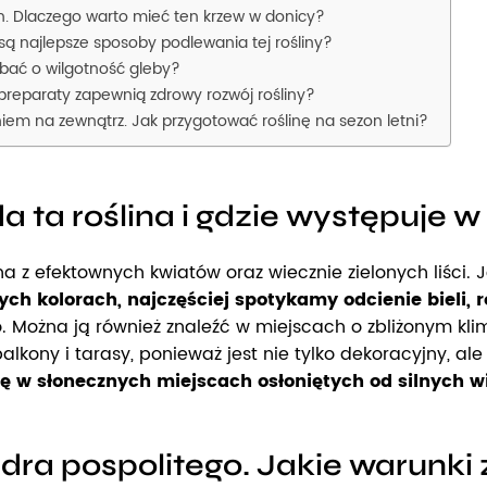
h. Dlaczego warto mieć ten krzew w donicy?
ą najlepsze sposoby podlewania tej rośliny?
dbać o wilgotność gleby?
 preparaty zapewnią zdrowy rozwój rośliny?
em na zewnątrz. Jak przygotować roślinę na sezon letni?
a ta roślina i gdzie występuje
a z efektownych kwiatów oraz wiecznie zielonych liści. J
h kolorach, najczęściej spotykamy odcienie bieli, ró
. Można ją również znaleźć w miejscach o zbliżonym klim
balkony i tarasy, ponieważ jest nie tylko dekoracyjny, ale
ię w słonecznych miejscach osłoniętych od silnych w
ra pospolitego. Jakie warunki