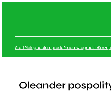
Przejdź
do
treści
Start
Pielęgnacja ogrodu
Praca w ogrodzie
Sprzęt
Oleander pospolity