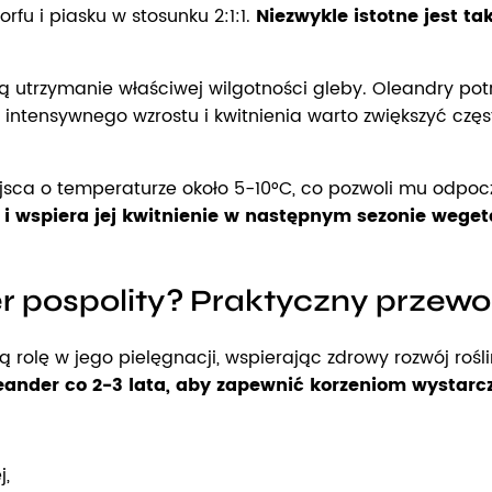
fu i piasku w stosunku 2:1:1.
Niezwykle istotne jest t
ą utrzymanie właściwej wilgotności gleby. Oleandry p
e intensywnego wzrostu i kwitnienia warto zwiększyć czę
ejsca o temperaturze około 5-10°C, co pozwoli mu odpo
y i wspiera jej kwitnienie w następnym sezonie wege
r pospolity? Praktyczny przewod
rolę w jego pielęgnacji, wspierając zdrowy rozwój rośli
eander co 2-3 lata, aby zapewnić korzeniom wystarcza
j,