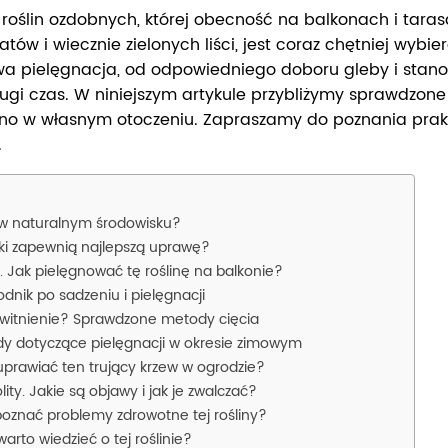
 roślin ozdobnych, której obecność na balkonach i tara
ów i wiecznie zielonych liści, jest coraz chętniej wybie
wa pielęgnacja, od odpowiedniego doboru gleby i stanow
długi czas. W niniejszym artykule przybliżymy sprawdzo
ękno w własnym otoczeniu. Zapraszamy do poznania prakt
.
e w naturalnym środowisku?
ki zapewnią najlepszą uprawę?
 Jak pielęgnować tę roślinę na balkonie?
dnik po sadzeniu i pielęgnacji
 kwitnienie? Sprawdzone metody cięcia
dy dotyczące pielęgnacji w okresie zimowym
uprawiać ten trujący krzew w ogrodzie?
ty. Jakie są objawy i jak je zwalczać?
oznać problemy zdrowotne tej rośliny?
arto wiedzieć o tej roślinie?